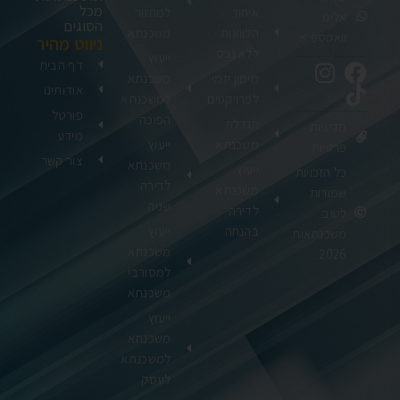
מכל
איחוד
למחזור
אלינו
הסוגים
הלוואות
משכנתא
וואטספ >
ניווט מהיר
ללא נכס
ייעוץ
דף הבית
מימון יזמי
משכנתא
אודותינו
לפרויקטים
למשכנתא
פורטל
הפוכה
הגדלת
מדיניות
מידע
משכנתא
ייעוץ
פרטיות
צור קשר
משכנתא
ייעוץ
כל הזכויות
לדירה
משכנתא
שמורות
שניה
לדירה
לטוב
בהנחה
ייעוץ
משכנתאות
משכנתא
2026
למסורבי
משכנתא
ייעוץ
משכנתא
למשכנתא
לעסק