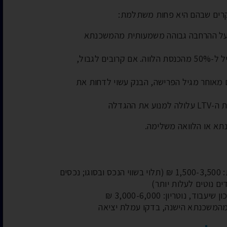
קרים שבהם היא פחות משתלמת:
ת על ההרחבה גבוהה משמעותית מהמשכנתא
החזר חודשי קרוב לגבול: בנק ישראל מגביל ל-50% מהכנסת הלווה. אם קרובים לגבול,
 מאוחר מגיל הפרישה, הבנק עשוי לדחות את
ההגדלה
תא או הלוואה משלימה.
: הבנק דורש שמאות עדכנית: 1,500-3,500 ₪ (תלוי בשווי הנכס ובסוגו; נכסים
ים נוטים לעלות יותר)
וד, נוטריון: 3,000-6,000 ₪
מהמשכנתא הישנה, בדקו עמלת יציאה