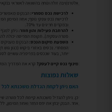
אלטרנטיבה זולה ונוחה בהשוואה לאשראי בנקאי ע
לרכישת נכס מסחרי:
הבנקים מאפשרים הג
ובמקרים חריגים עד 70%.
להרחבת פעילות והון חוזר:
ניתן למנף 
מטרה עסקית). תקופת הפריסה יכולה להג
השפעת מיקום הנכס:
הבנקים מעניקים מ
המסחרי. נכסים באזורי ביקוש (כגון גוש דן
יותר, בעוד שנכסים בפריפריה עשויים לס
מינוף נכס קיים לעסק?
קרא את המדריך המל
שאלות נפוצות
סוגי איחוד הלוואות שחשוב
חסרונות משכנתא הפוכ
האם ניתן לקחת הגדלת משכנתא לכל 
להכיר
חסרונות משכנתא הפוכה
כן. ניתן להגדיל משכנתא קיימת לכל מטרה: שיפו
סוגי איחוד הלוואות שחשוב להכיר
משכנתא הפוכה היא סוג ש
אחר. הבנק יבחן את יחס החזר ואחוז המימון, ל
לא כל איחוד הלוואות נראה אותו
הלוואה המאפשרת לבעלי בת
דבר. הסוג שמתאים לכם תלוי
בני 55 ומעלה ללוות כנגד ה