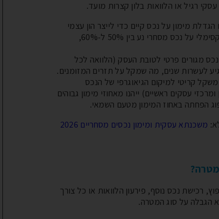
סקי רגיל או הלוואות בלון קצרות מועד.
דלת מימון על נכס קיים כדי לייצר הון עצמי
לרכישת נכס עסקי נוסף; אחוז המימון המקסימלי על נכס מסחרי נע בין 50% ל-60%,
נכס מגורים פרטי לטובת העסק (הלוואה לכל
יע לעשרות שנים, מה שמקל על תזרים המזומנים.
שקל קריטי למיקום הגיאוגרפי של הנכס
 ומרכזי עסקים ראשיים) ייהנו מאחוזי מימון גבוהים
פוג הפחתה באחוז המימון מטעם השמאי.
א:
משכנתא עסקית ומימון נכסים מסחריים 2026
משכנתא למגרש – המדריך
הקצאת הון במשכ
ה
המלא לרכישת קרקע לבנייה
זה ואיך זה מש
מטרה?
עצמית
הריבית
ץ, רכישת נכס נוסף, פירעון הלוואות או כל צורך
ל
משכנתא למגרש היא הלוואה
רוב לווי המשכנתא 
לא הגבלה על סוג המטרה.
ים
שניתנת לרכישת קרקע לבנייה
המשתנים שמשפיעים
הון
עצמית. תהליך קבלת המשכנתא