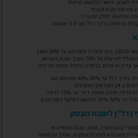
פי חשבון, אישורי הלוואות קיימות
 את שווי הנכס הנוכחי
ופת ההלוואה לחלק המוגדל
 הכספים בדרך כלל תוך 3-8 שבועות
א
לפי הוראת בנק ישראל (ינואר 2025), ניתן להגדיל משכנתא עד 50% מערך
הנכס בתוספת עד 200,000 ₪, ובתנאי שהסכום הכולל לא יעלה על 70% מערך הנכס. ההוראה
ך עדיין יש מרחב בבחירת מסלול ההחזר והריבית.
לל על 30%-40% מהכנסה נטו
ודשים האחרונים
: תלוי במטרת ההגדלה: שיפוץ ושיפור דיור: עד 75% לדירה
קול דעת הבנק
 נדל"ן לטובת העסק
חרי (כגון משרד, חנות, מבנה תעשייה או
 הגדלת משכנתא לצרכים עסקיים. מהלך זה מהווה