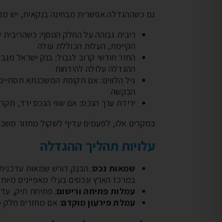
גם כשההגדלה אפשרית מבחינה בנקאית, יש מ
ריבית גבוהה על החלק הנוסף: כשהריבי
הקיימת, העלות הכוללת עולה
ההגדלה עלולה להידחות
גיל הלווים: אם תקופת המשכנתא תסתיים
הבקשה
ירידת ערך הנכס: אם שווי הנכס ירד, תקרת ה-LTV עלולה למנוע את 
במקרים אלו, לפעמים עדיף לשקול מחזור משכנ
עלויות תהליך ההגדלה
שמאות נכס
במרכז הארץ ונכסים בעלי מאפיינים מיוחד
עמלות פתיחה ורישום
: פתיחת תיק, עדכון שיעב
עמלת פירעון מוקדם
: אם מחזרים חלק 