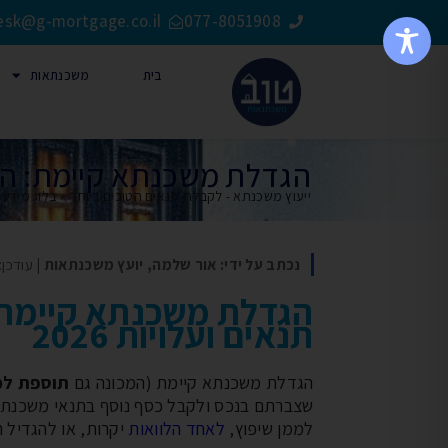
esk@g-mortgage.co.il
077-8051908
בית
משכנתאות
הגדלת משכנתא קיימת: המדר
ייעוץ משכנתא - לקבלת תנאים הטובים ביותר
»
בלוג מידע
»
נכתב על ידי: אור שלמה, יועץ משכנתאות
| עודכן: יול
הגדלת משכנתא קיימת:
תנאים ועלויות 2026
הגדלת משכנתא קיימת (המכונה גם
תוספת למ
שצברתם בנכס ולקבל כסף נוסף בתנאי משכנתא: 
לממן שיפוץ,
לאחד הלוואות
יקרות, או להגדיל ה