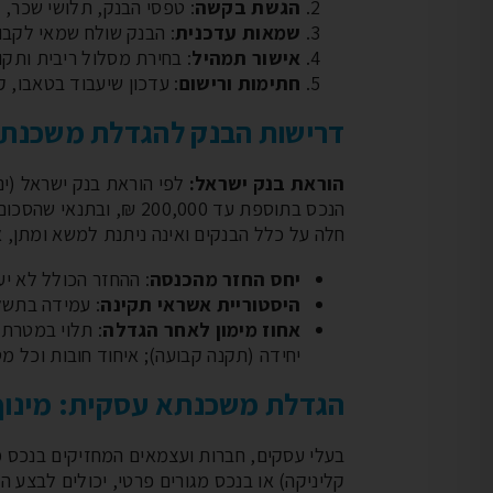
הגשת בקשה
: טפסי הבנק, תלושי שכר, ד
שמאות עדכנית
: הבנק שולח שמאי לקבוע
אישור תמהיל
: בחירת מסלול ריבית ותק
חתימות ורישום
: עדכון שיעבוד בטאבו, קבלת
דרישות הבנק להגדלת משכנת
הוראת בנק ישראל:
חלה על כלל הבנקים ואינה ניתנת למשא ומתן, א
יחס החזר מהכנסה
: ההחזר הכולל לא יעלה בדרך כ
היסטוריית אשראי תקינה
: עמידה בתשלומים ב-24 הח
אחוז מימון לאחר הגדלה
יחידה (תקנה קבועה); איחוד חובות וכל מטרה: עד 50%-70% בהתאם לשי
הגדלת משכנתא עסקית: מינוף
בעלי עסקים, חברות ועצמאים המחזיקים בנכס מס
קליניקה) או בנכס מגורים פרטי, יכולים לבצע