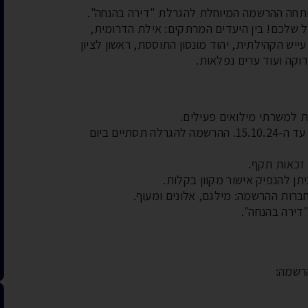
באלול תשפ"ד, נפתחה ההרשמה המיוחלת להגרלת "דירה בהנחה".
כות למזל שלכם! בין היעדים המרתקים: אילת הדרומית,
יש הקהילתית, יהוד מונסון התוססת, ראשון לציון
קה ועוד ערים נפלאות.
לוח זמנים: הנפקת אישור זכאות אפשרית עד ה-15.10.24. ההרשמה להגרלה תסתיים ביום
 זכאות תקף.
יתן להנפיק אישור מקוון בקלות.
ברות ההרשמה: מילגם, אלונים ומעוף.
הרשמה: