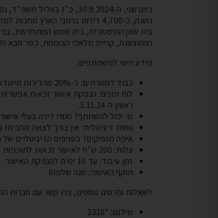
ביום שני, ה-30.9.2024, כ"ז 
השנה, כ-4,700 דירות ברחבי הארץ מח
בית שאן ההיסטורית, בית שמש המתחדשת, בני עי
המשגשגת, קריית מלאכי הצומחת, כפר סבא הירו
מידע חיוני למשתתפים:
כבוד למשרתים: כ-20% מהדירות מיועדות למשרתי מילואים פעילים.
ראשון ה-3.11.24.
מי יכול להשתתף? חסרי דירה בעלי אישור
נוחות דיגיטלית: אין צורך לצאת מהבית! נ
איפה מנפיקים? בסניפים הדיגיטליים של ח
עלות: 200 ש"ח לאישור זכאות לתוכניות "דירה בהנחה".
זמן עיבוד: עד 10 ימים להנפקת האישור.
תוקף האישור: שנה שלמה!
לשאלות ופרטים נוספים, צרו קשר עם חברות ה
מילגם: *2310