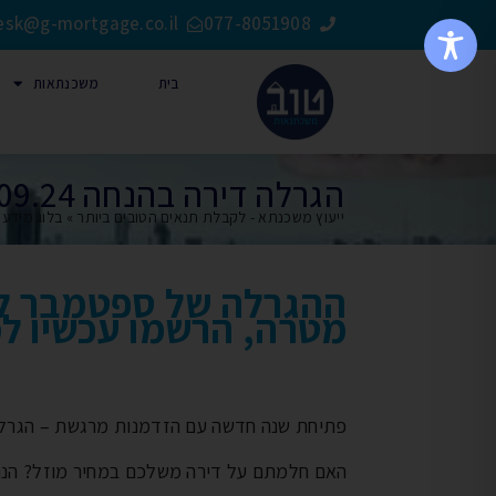
esk@g-mortgage.co.il
077-8051908
בית
משכנתאות
הגרלה דירה בהנחה 30.09.24
ייעוץ משכנתא - לקבלת תנאים הטובים ביותר
»
בלוג מידע
»
ההגרלה של ספטמבר לד
מטרה, הרשמו עכשיו ל
פתיחת שנה חדשה עם הזדמנות מרגשת – הגרלת
האם חלמתם על דירה משלכם במחיר מוזל? הנה