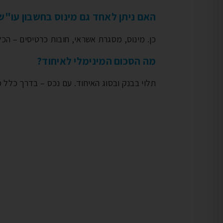
האם ניתן לאחד גם מינוס בחשבון עו"ש
כן. מינוס, מסגרת אשראי, חובות כרטיסים – הכל
מה הסכום המינימלי לאיחוד?
תלוי בבנק ובסוג האיחוד. עם נכס – בדרך כלל מ-100,000 ש"ח. ללא נכס – מ-140,000 ש