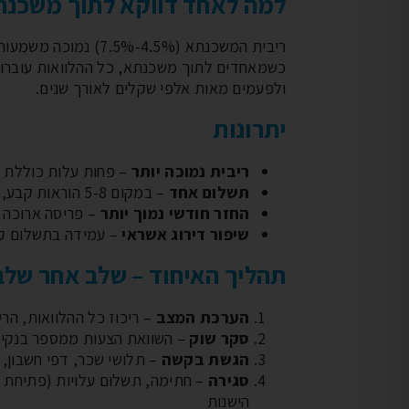
למה לאחד דווקא לתוך משכנ
כשמאחדים לתוך משכנתא, כל ההלוואות עוברות
ולפעמים מאות אלפי שקלים לאורך שנים.
יתרונות
ריבית נמוכה יותר
– פחות עלות כוללת ל
תשלום אחד
– במקום 5-8 הוראות קבע, הוראה אחת מסודרת
החזר חודשי נמוך יותר
– פריסה ארוכה 
שיפור דירוג אשראי
– עמידה בתשלום קב
תהליך האיחוד – שלב אחר שלב
הערכת המצב
– ריכוז כל ההלוואות, הרי
סקר שוק
– השוואת הצעות ממספר בנקים 
הגשת בקשה
– תלושי שכר, דפי חשבון, א
סגירה
– חתימה, תשלום עלויות (פתיחת 
הישנות