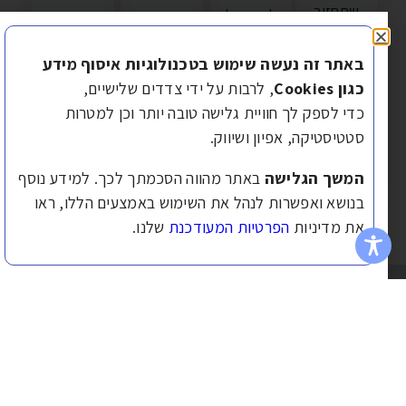
שתחזור
לשוק של
בבירוקרטיה
החזר חודשי
לשלוט
היום –
ומייצגים
מאוזן ונוח
בכסף שלך
ובעיקר לך.
את
יותר.
באתר זה נעשה שימוש בטכנולוגיות איסוף מידע
במקום
האינטרסים
לפרטים...
לפרטים...
כגון Cookies
, לרבות על ידי צדדים שלישיים,
שהוא
שלך
כדי לספק לך חוויית גלישה טובה יותר וכן למטרות
ישלוט בך.
להשגת
סטטיסטיקה, אפיון ושיווק.
תנאים
לפרטים...
מיטביים.
המשך הגלישה
באתר מהווה הסכמתך לכך. למידע נוסף
לפרטים...
בנושא ואפשרות לנהל את השימוש באמצעים הללו, ראו
את מדיניות
הפרטיות המעודכנת
שלנו.
טוב
ור קשר
מידע
קבלת
שימושי
משכנתא
077-
משכנתאות
8051908
ייעוץ
יעוץ
המומחים
משכנתא
משכנתאות
שלכם
Desk@g-
לאיחוד
לאיחוד
mortgage.co.il
ייעוץ