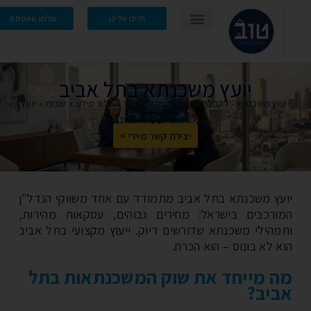
חייגו אלינו
שלחו וואטספ
יועץ משכנתא בתל אביב
עוץ משכנתא - לקבלת תנאים הטובים ביותר
»
בלוג מידע
»
שונות
»
יועץ
משכנתא בתל אביב
יצירת קשר מיידי >
עץ משכנתא בתל אביב מתמודד עם אחד משווקי הנדל"ן
ורכבים בישראל: מחירים גבוהים, עסקאות מהירות,
מהילי משכנתא שדורשים דיוק. ייעוץ מקצועי בתל אביב
א לא בונוס – הוא הכרח.
 מייחד את שוק המשכנתאות בתל
יב?