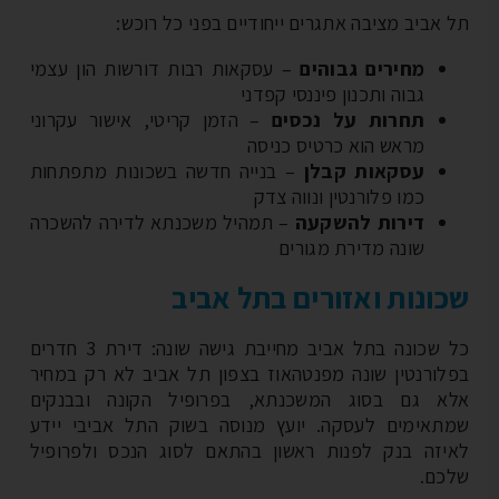
 אביב מציבה אתגרים ייחודיים בפני כל רוכש:
מחירים גבוהים
– עסקאות רבות דורשות הון עצמי
גבוה ותכנון פיננסי קפדני
תחרות על נכסים
– הזמן קריטי, אישור עקרוני
מראש הוא כרטיס כניסה
עסקאות קבלן
– בנייה חדשה בשכונות מתפתחות
כמו פלורנטין ונווה צדק
דירות להשקעה
– תמהיל משכנתא לדירה להשכרה
שונה מדירת מגורים
ונות ואזורים בתל אביב
כל שכונה בתל אביב מחייבת גישה שונה: דירת 3 חדרים
לורנטין שונה מפנטהאוז בצפון תל אביב לא רק במחיר
א גם בסוג המשכנתא, בפרופיל הקונה ובבנקים
תאימים לעסקה. יועץ מנוסה בשוק התל אביבי יידע
יזה בנק לפנות ראשון בהתאם לסוג הנכס ולפרופיל
כם.