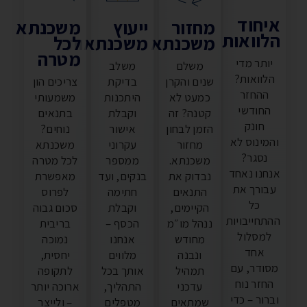
יחוד
מחזור
ייעוץ
משכנתא
לוואות
משכנתא
משכנתאות
לכל
מטרה
יותר מדי
משלם
משלב
הלוואות?
שנים והקרן
בדיקת
צריכים הון
ההחזר
כמעט לא
היתכנות
משמעותי
החודשי
קטנה? זה
וקבלת
בתנאים
חונק
הזמן לבחון
אישור
נוחים?
והמינוס לא
מחזור
עקרוני
משכנתא
נסגר?
משכנתא.
ממספר
לכל מטרה
נחנו נאחד
נבדוק את
בנקים, ועד
מאפשרת
עבורך את
התנאים
חתימה
לפרוס
כל
הקיימים,
וקבלת
סכום גבוה
התחייבויות
ננהל מו״מ
הכסף –
בריבית
למסלול
מחודש
אנחנו
נמוכה
אחד
ונבנה
מלווים
יחסית,
מסודר, עם
תמהיל
אותך בכל
לתקופה
החזר נוח
עדכני
התהליך,
ארוכה יותר
ברור – כדי
שמתאים
מטפלים
– ולייצר