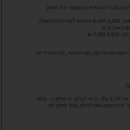
ה ל-3-4 בנקים במקביל. ההפרש בין הצעות יכול להגיע
הבנק החדש ידרוש שמאות: 600-3,000 ₪ בהתאם לסוג הנכס ולשאלה
 באופן פרטי
3,00 ₪
 המשכנתא החדשה בעת המחזור, מה שמוריד את
אפשרויות למיחזור משכנתא
הקפאת משכנתא – מדריך
תלוי מתי לקחתם. מי שלקח לפני 2020 בריביות של 3.5%-5%, כדאי לבדוק. מי שלקח ב-2021-
מעשי לשעת חירום
ור היום יעלה יותר. אין תשובה אחת לכולם, צריך לחשב לפי
מהן האפשרויות למיחזור
משכנתא: המומחים עונים
מבצע שאגת הארי, כמו כל מצב
כשמדובר בניהול משכנתא, בחינת
חירום לאומי שקדם לו, מכביד על
אפשרויות מחזור המשכנתא שלך
משקי הבית הישראלים בצד