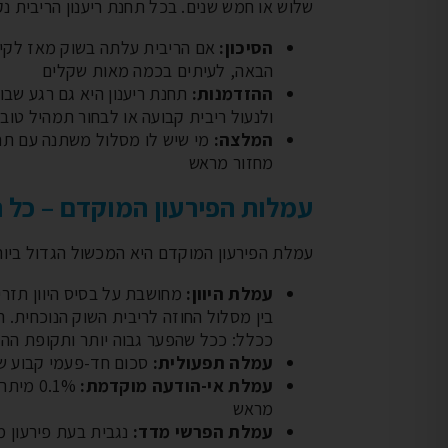
שלוש או חמש שנים. בכל תחנת ריענון הריבית 
הסיכון:
אם הריבית עלתה בשוק מאז לקי
הבאה, לעיתים בכמה מאות שקלים
ההזדמנות:
תחנת ריענון היא גם רגע שבו
ולנעול ריבית קבועה או לבחור תמהיל טוב 
המלצה:
מחזור מראש
עמלות הפירעון המוקדם – כל ה
עמלת הפירעון המוקדם היא המכשול הגדול ביות
עמלת היוון:
בין מסלול החוזה לריבית השוק הנוכחית. 
ככלל: ככל שהפער גבוה יותר ותקופת ההלו
עמלה תפעולית:
סכום חד-פעמי קבוע של כ-60 ₪ (לא 
עמלת אי-הודעה מוקדמת:
מראש
עמלת הפרשי מדד: