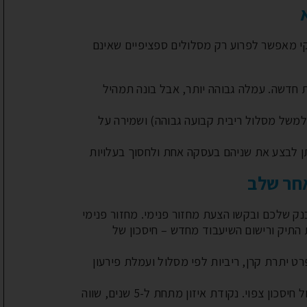
י מאפשר לפרוע רק מסלולים ספציפיים שאינם
 חדשה. עמלה גבוהה יותר, אבל בונה תמהיל
משל מסלול ריבית קבועה גבוהה) ושמירה על
ן לבצע את שניהם בעסקה אחת ולחסוך בעלויות
חר שלב
נק שלכם ובקשו הצעת מחזור פנימי. מחזור פנימי
התיק ורישום השיעבוד מחדש – חיסכון של
ט יתרת קרן, ריביות לפי מסלול ועמלת פירעון
השוואת עמלת פירעון מול חיסכון צפוי. נקודת איזון מתחת ל-5 שנים, שווה