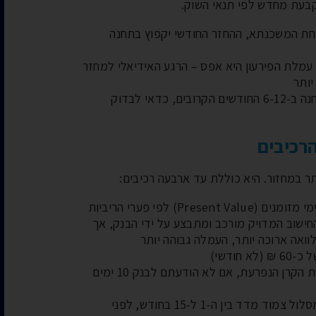
נקבעת מחדש לפי תנאי השוק.
חת המשכנתא, ההחזר החודשי יקפוץ בתחנה
 עמלת הפירעון היא אפס – הרגע האידיאלי למחזר
יותר
מי שיש לו מסלול משתנה עם תחנה ב-6-12 החודשים הקרובים, כדאי לבדוק
רכיבים
ר במחזור. היא כוללת עד ארבעה רכיבים:
מחושבת על בסיס היוון תזרימי מזומנים (Present Value) לפי פערי הריביות
החישוב המדויק מורכב ומתבצע על ידי הבנק, אך
ואה ארוכה יותר, העמלה גבוהה יותר
חודשי)
0.1% מיתרת הקרן הנפרעת, אם לא הודעתם לבנק 10 ימים
נגבית בעת פירעון מסלול צמוד מדד בין ה-1 ל-15 בחודש, לפני