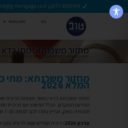
esk@g-mortgage.co.il
077-8051908
בית
משכנתאות
מחזור משכנתא: מתי כדאי ומ
ייעוץ משכנתא - לקבלת תנאים הטובים ביותר
»
בלוג מידע
»
מחזור משכנתא: מתי כד
המלא 2026
מחזור משכנתא כדאי כאשר הפחתת הריבית חוס
הנוכחית בשוק, ועדיין נותרו לכם לפחות 7-10 שנות החזר, המחזור כנראה משתלם.
עדכון 2026: