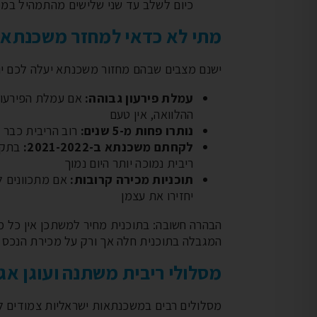
כיום לשלב עד שני שלישים מהתמהיל במס
מתי לא כדאי למחזר משכנתא?
ישנם מצבים שבהם מחזור משכנתא יעלה לכם יו
עמלת פירעון גבוהה:
אם עמלת הפירעון 
ההלוואה, אין טעם
נותרו פחות מ-5 שנים:
רוב הריבית כבר 
לקחתם משכנתא ב-2021-2022:
בתקופ
ריבית נמוכה יותר היום נמוך
תוכניות מכירה קרובות:
אם מתכוונים ל
יחזירו את עצמן
הבהרה חשובה: בתוכנית מחיר למשתכן אין כל מ
המגבלה בתוכנית חלה אך ורק על מכירת הנכס ב
מסלולי ריבית משתנה ועוגן אג"
מסלולים רבים במשכנתאות ישראליות צמודים ל