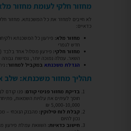
מחזור חלקי לעומת מחזור מלא
לא חייבים למחזר את כל המשכנתא. מחזור חלק
כדאיים:
מחזור מלא:
פירעון כל המשכנתא ולקיחת
חדש לגמרי
מחזור חלקי:
פירעון מסלול אחד בלבד (ל
השאר. עמלה נמוכה יותר, גמישות גבוהה
הגדלת משכנתא
במקביל למחזור:
נית
תהליך מחזור משכנתא: שלב א
בדיקת מחזור פנימי קודם:
פנו קודם לב
חוסך לעיתים את עלויות השמאות, פתיחת 
5,000-10,000 ₪
קבלת לוח סילוקין:
מהבנק הנוכחי – מפר
נכון להיום
חישוב כדאיות: