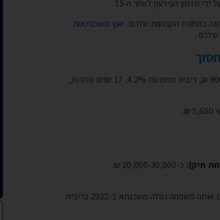
די תזמון הפירעון לאחר ה-15
תנה בתחנות הקבועות שלהם.
יועץ משכנתאות
 שלכם.
סוך
משפחה עם משכנתא מ-2018: יתרת קרן 900,000 ₪, ריבית ממוצעת 4.2%, 17 שנים נותרות,
ת תיק):
כ-20,000-30,000 ₪
במקרה זה המחזור משתלם בבירור. עם זאת, אם אותה משפחה נטלה משכנתא ב-2022 בריבית