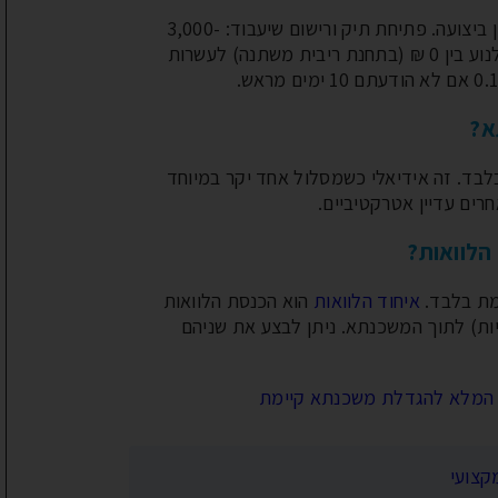
היא קריטית. אפשרויות אלו יכולות
הכלכלי. ירידה בהכנסות, שירות
שמאות: 600-3,000 ₪ בהתאם לסוג הנכס ואופן ביצועה. פתיחת תיק ורישום שיעבוד: 3,000-
לעזור
6,000 ₪. בנוסף: עמלת פירעון מוקדם שיכולה לנוע בין 0 ₪ (בתחנת ריבית משתנה) לעשרות
קרא עוד...
קרא עוד...
א?
לבד. זה אידיאלי כשמסלול אחד יקר במיוחד
רים עדיין אטרקטיביים.
הלוואות?
מת בלבד.
איחוד הלוואות
הוא הכנסת הלוואות
יות) לתוך המשכנתא. ניתן לבצע את שניהם
המלא להגדלת משכנתא קיימת
קצועי