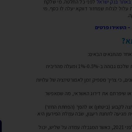
באתר בנק ישראל
לפני כל החלטה. מי שלקח
וכה היסטורית עלול לגלות שמחזור דווקא יעלה לו כסף. מי
– השאירו פרטים
א?
חד מהתנאים הבאים:
הריבית הממוצעת שלכם גבוהה ב-0.5%-1% ומעלה מהריבית
רו לפחות 7-10 שנים, כי צריך מספיק זמן לאמורטיזציה של עלויות
ו שיפרתם את דירוג האשראי, מה שמאפשר
ה לקבוע (ביטחון) או להפך (הפחתת החזר)
מגיעה לתחנת ריענון, שבה עמלת הפירעון היא
מי שלקח לפני 2021, כאשר המגבלה עמדה על שליש, יכול