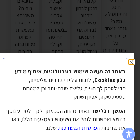
קטנה? זה
וקבלת
בתנאים
חונק
הזמן לבחון
אישור
נוחים?
והמינוס לא
מחזור
עקרוני
משכנתא
נסגר?
משכנתא.
ממספר
לכל מטרה
נחנו נאחד
נבדוק את
בנקים, ועד
מאפשרת
עבורך את
התנאים
חתימה
לפרוס
כל
הקיימים,
וקבלת
סכום גבוה
התחייבויות
ננהל מו״מ
הכסף –
בריבית
למסלול
מחודש
אנחנו
נמוכה
אחד
ונבנה
מלווים
יחסית,
באתר זה נעשה שימוש בטכנולוגיות איסוף מידע
מסודר, עם
תמהיל
אותך בכל
לתקופה
החזר נוח
כגון Cookies
, לרבות על ידי צדדים שלישיים,
עדכני
התהליך,
ארוכה יותר
ברור – כדי
שמתאים
מטפלים
– ולייצר
כדי לספק לך חוויית גלישה טובה יותר וכן למטרות
שתחזור
לשוק של
בבירוקרטיה
החזר חודשי
סטטיסטיקה, אפיון ושיווק.
לשלוט
היום –
ומייצגים
מאוזן ונוח
בכסף שלך
ובעיקר לך.
את
יותר.
המשך הגלישה
באתר מהווה הסכמתך לכך. למידע נוסף
במקום
האינטרסים
לפרטים...
לפרטים...
בנושא ואפשרות לנהל את השימוש באמצעים הללו, ראו
שהוא
שלך
את מדיניות
הפרטיות המעודכנת
שלנו.
ישלוט בך.
להשגת
תנאים
לפרטים...