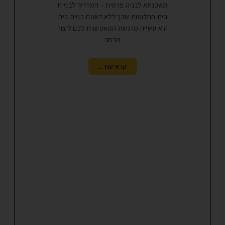
משכנתא לבניה פרטית – המדריך לבניית
ההגרלה של ספטמ
בית החלומות שלך ללא דאגות בניית בית
מטרה, הרשמו
היא עשייה מרגשת המאפשרת לכם ליצור
שנה חדשה עם ה
מרחב
קרא עוד...
ק