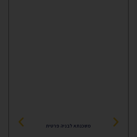
משכנתא לבניה פרטית
הגרלה דירה בהנ