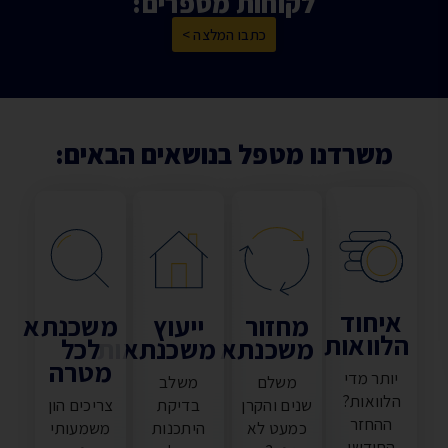
לקוחות מספרים:
כתבו המלצה >
משרדנו מטפל בנושאים הבאים:
איחוד
מחזור
ייעוץ
משכנתא
לוואות
משכנתא
משכנתאות
לכל
מטרה
יותר מדי
משלם
משלב
הלוואות?
שנים והקרן
בדיקת
צריכים הון
ההחזר
כמעט לא
היתכנות
משמעותי
החודשי