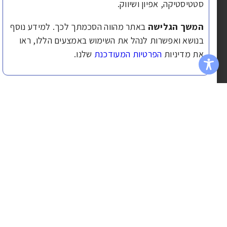
סטטיסטיקה, אפיון ושיווק.
במקום
האינטרסים
לפרטים...
לפרטים...
שהוא
שלך
המשך הגלישה
באתר מהווה הסכמתך לכך. למידע נוסף
ישלוט בך.
להשגת
בנושא ואפשרות לנהל את השימוש באמצעים הללו, ראו
תנאים
לפרטים...
מיטביים.
את מדיניות
הפרטיות המעודכנת
שלנו.
לפרטים...
טוב
ור קשר
מידע
קבלת
שימושי
משכנתא
077-
משכנתאות
8051908
ייעוץ
יעוץ
המומחים
משכנתא
משכנתאות
שלכם
Desk@g-
לאיחוד
לאיחוד
mortgage.co.il
ייעוץ
הלוואות
הלוואות
משכנתא
ומשכנתאות
שלחו
מכל
איחוד
למחזור
אלינו
הסוגים
הלוואות
משכנתא
וואטספ >
ניווט מהיר