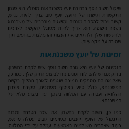
קול חשוב נוסף בבחירת יועץ משכנתאות מומלץ הוא סגנון
קשורת וגישתו של היועץ. יועץ טוב צריך להיות נגיש,
וב ויכול להסביר מונחים ומושגים מורכבים של משכנתא
פה פשוטה. הוא צריך להיות מסוגל להקשיב לצרכים
חששות שלך ולהתאים את העצות וההמלצות בהתאם תוך
ירה על מקצועיות.
ינות של יועץ משכנתאות
מינות של יועץ היא גורם חשוב נוסף שיש לקחת בחשבון.
וק אם יש להם לוח זמנים נוח לביצוע התיק שלך. כמו כן,
ל אם הם מספקים תמיכה שוטפת לאורך תהליך בקשת
שכנתא, כולל סיוע באיסוף מסמכים, סקירת אומדן
לוואה ועבודה עם המלווה בשמך עד ביצוע מלא של
שכנתא.
ו כן, חשוב לקחת בחשבון את שכר הטרחה ומבנה
גמול של היועץ. יועצים מסוימים גובים עמלה מראש,
וד שאחרים משולמים באמצעות עמלה על ידי המלווה.