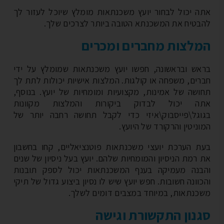
ה יכול לבחור יועץ משכנתאות מומלץ שיוכל לעזור לך
בטיח את המשכנתא הטובה ביותר לצרכים שלך.
לצות מחברים ומכרים
אש ובראשונה, חפשו יועץ משכנתאות שמומלץ על ידי
רים, משפחה או קולגות. המלצות אישיות יכולות לתת לך
ושה של אמינות, מקצועיות ומומחיות של יועץ. בנוסף,
ה יכול לבדוק ביקורות והמלצות מקוונות
וגל\פייסבוק\איזי כדי לקבל תחושה רחבה יותר של
ניטין והרקורד של היועץ.
ת הערכת יועצי משכנתאות פוטנציאליים, קחו בחשבון
 רמת הניסיון והמומחיות שלהם. יועץ בעל ניסיון של שנים
בנה מעמיקה בענף המשכנתאות יכול לספק תובנות
וונה חשובות. חפש יועץ שיש לו נסיון ביצוע גדול של תיקי
כנתאות, במיוחד במצבים דומים לשלך.
נון התקשורת וגישה