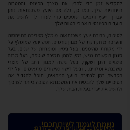
קדיש זמן כדי להבין את מצבך הפיננסי והמטרות
יחודיות שלך. כמו כן, גלה אם היועץ משכנתאות נותן
ורך ייעוץ ותמיכה שוטפים כדי לעזור לך להשיג את
עדים הפיננסיים ארוכי הטווח שלך.
יכום, בחירת יועץ משכנתאות מומלץ מצריכה התייחסות
ערכה מדוקדקת של מגוון גורמים. חפש יועץ שמומלץ על
י מקורות מהימנים, בעל ניסיון ומומחיות של שנים, בעל
נון תקשורת נגיש, זמין למתן תמיכה שוטפת, בעל מבנה
צויים הוגן ושקוף, בעל גישה למגוון רחב של מוצרי
כנתא ומלווים. , ובעל רישוי ואישורים מתאימים. על ידי
דשת זמן לבחירת היועץ המתאים, תוכל להגדיל את
יכויים שלך להבטיח את המשכנתא הטובה ביותר לצרכיך
השיג את יעדי בעלות הבית שלך.
נשמח לעמוד לשירותכם!
מלאו פכטיכם ונציגנו יצור קשר בהקדם: