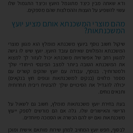
א שאתה מבין כיצד מתוגמל היועץ וכיצד התגמול שלו
וי להשפיע על העצות וההמלצות שהם מספקים.
ם מוצרי המשכנתא אותם מציע יועץ
משכנתאות?
קול חשוב נוסף ביועץ משכנתא מומלץ הוא מגוון מוצרי
שכנתא והמלווים שאיתם עובד היועץ. יועץ שיש לו גישה
גוון רחב של אפשרויות משכנתא יכול לעזור לך למצוא
 המשכנתא הטובה ביותר למצב הפיננסי הייחודי שלך
מטרותיך. בנוסף, עבודה עם יועץ שהקים קשרים עם
פר מלווים (בנקים למשכנתאות וגופים חוץ בנקאים)
ולה להגדיל את הסיכויים שלך להבטיח ריבית תחרותית
אים נוחים.
ת בחירת יועץ משכנתאות מומלץ, חשוב גם לשאול על
ישוי והאישורים שלו. גלה אם הם מורשים לספק ייעוץ
כנתאות ואם יש להם הכשרה או הסמכה מיוחדים.
סוף, חפש יועץ המחויב למתן שירות מותאם אישית ומוכן