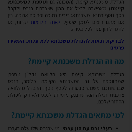
דלת משכנתא קיימת (המכונה גם
תוספת למשכנתא
ימת
) מאפשרת לנצל את ההון שצברתם בנכס ולקבל
ף נוסף בתנאי משכנתא: ריבית נמוכה ופריסה ארוכה. בין
 אתם רוצים לממן שיפוץ,
לאחד הלוואות
יקרות, או
גדיל הון פנוי לכל מטרה.
דיקת זכאות להגדלת משכנתא ללא עלות. השאירו
טים
 זה הגדלת משכנתא קיימת?
דלת משכנתא קיימת היא הלוואת נדל"ן נוספת
תווספת על גבי המשכנתא הקיימת. כלומר, הנכס
רשותכם משמש כבטוחה לכסף נוסף. ההבדל מהלוואה
כנית רגילה הוא שהבנק מתייחס לנכס ולא רק ליכולת
חזר שלכם.
י מתאים הגדלת משכנתא קיימת?
בעלי נכס עם הון עצמי
: מי שהנכס שלו עלה בערכו