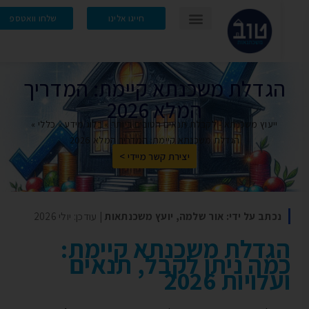
חייגו אלינו
שלחו וואטספ
גדלת משכנתא קיימת: המדריך
המלא 2026
ייעוץ משכנתא - לקבלת תנאים הטובים ביותר
»
בלוג מידע
»
כללי
»
הגדלת משכנתא קיימת: המדריך המלא 2026
יצירת קשר מיידי >
כתב על ידי: אור שלמה, יועץ משכנתאות
| עודכן: יולי 2026
גדלת משכנתא קיימת:
מה ניתן לקבל, תנאים
לויות 2026