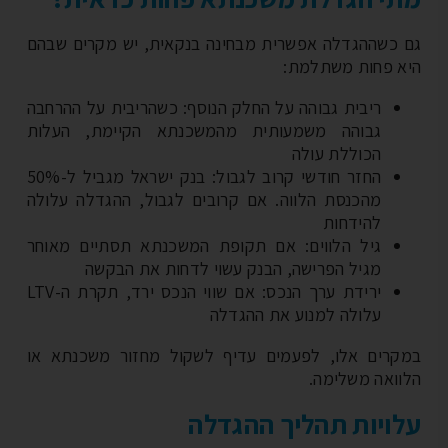
 כשההגדלה אפשרית מבחינה בנקאית, יש מקרים שבהם
א פחות משתלמת:
ריבית גבוהה על החלק הנוסף: כשהריבית על ההרחבה
גבוהה משמעותית מהמשכנתא הקיימת, העלות
הכוללת עולה
החזר חודשי קרוב לגבול: בנק ישראל מגביל ל-50%
מהכנסת הלווה. אם קרובים לגבול, ההגדלה עלולה
להידחות
גיל הלווים: אם תקופת המשכנתא תסתיים מאוחר
מגיל הפרישה, הבנק עשוי לדחות את הבקשה
ירידת ערך הנכס: אם שווי הנכס ירד, תקרת ה-LTV
עלולה למנוע את ההגדלה
קרים אלו, לפעמים עדיף לשקול מחזור משכנתא או
וואה משלימה.
ויות תהליך ההגדלה