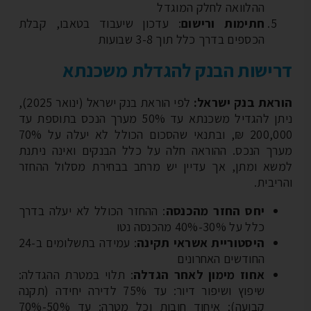
ההלוואה לחלק המוגדל
חתימות ורישום
: עדכון שיעבוד בטאבו, קבלת
הכספים בדרך כלל תוך 3-8 שבועות
ישות הבנק להגדלת משכנתא
ראת בנק ישראל:
לפי הוראת בנק ישראל (ינואר 2025),
ניתן להגדיל משכנתא עד 50% מערך הנכס בתוספת עד
200,000 ₪, ובתנאי שהסכום הכולל לא יעלה על 70%
רך הנכס. ההוראה חלה על כלל הבנקים ואינה ניתנת
שא ומתן, אך עדיין יש מרחב בבחירת מסלול ההחזר
יבית.
יחס החזר מהכנסה
: ההחזר הכולל לא יעלה בדרך
כלל על 30%-40% מהכנסה נטו
היסטוריית אשראי תקינה
: עמידה בתשלומים ב-24
החודשים האחרונים
אחוז מימון לאחר הגדלה
: תלוי במטרת ההגדלה:
שיפוץ ושיפור דיור: עד 75% לדירה יחידה (תקנה
קבועה); איחוד חובות וכל מטרה: עד 50%-70%