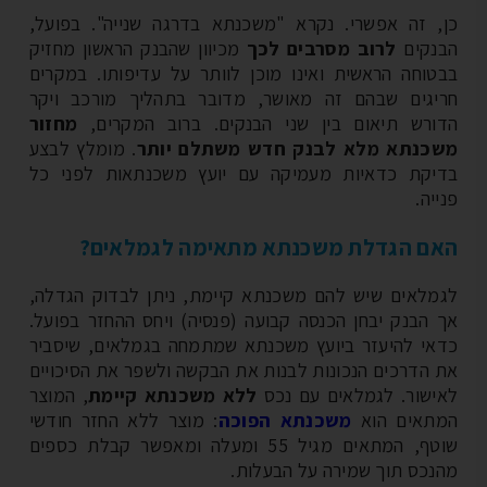
, זה אפשרי. נקרא "משכנתא בדרגה שנייה". בפועל,
נקים
לרוב מסרבים לכך
מכיוון שהבנק הראשון מחזיק
טוחה הראשית ואינו מוכן לוותר על עדיפותו. במקרים
יגים שבהם זה מאושר, מדובר בתהליך מורכב ויקר
ורש תיאום בין שני הבנקים. ברוב המקרים,
מחזור
כנתא מלא לבנק חדש משתלם יותר
. מומלץ לבצע
יקת כדאיות מעמיקה עם יועץ משכנתאות לפני כל
יה.
ם הגדלת משכנתא מתאימה לגמלאים?
מלאים שיש להם משכנתא קיימת, ניתן לבדוק הגדלה,
 הבנק יבחן הכנסה קבועה (פנסיה) ויחס ההחזר בפועל.
אי להיעזר ביועץ משכנתא שמתמחה בגמלאים, שיסביר
 הדרכים הנכונות לבנות את הבקשה ולשפר את הסיכויים
ישור. לגמלאים עם נכס
ללא משכנתא קיימת
, המוצר
תאים הוא
משכנתא הפוכה
: מוצר ללא החזר חודשי
שוטף, המתאים מגיל 55 ומעלה ומאפשר קבלת כספים
נכס תוך שמירה על הבעלות.