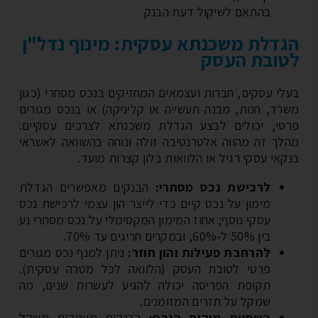
בהתאם לשיקול דעת הבנק
דלת משכנתא עסקית: מינוף נדל"ן
ובת העסק
לי עסקים, חברות ועצמאים המחזיקים בנכס מסחרי (כגון
רד, חנות, מבנה תעשייה או קליניקה) או בנכס מגורים
טי, יכולים לבצע הגדלת משכנתא לצרכים עסקיים.
לך זה מהווה אלטרנטיבה זולה ונוחה בהשוואה לאשראי
קאי עסקי רגיל או הלוואות בלון קצרות מועד.
לרכישת נכס מסחרי:
הבנקים מאפשרים הגדלת
מימון על נכס קיים כדי לייצר הון עצמי לרכישת נכס
עסקי נוסף; אחוז המימון המקסימלי על נכס מסחרי נע
בין 50% ל-60%, ובמקרים חריגים עד 70%.
להרחבת פעילות והון חוזר:
ניתן למנף נכס מגורים
פרטי לטובת העסק (הלוואה לכל מטרה עסקית).
תקופת הפריסה יכולה להגיע לעשרות שנים, מה
שמקל על תזרים המזומנים.
השפעת מיקום הנכס:
הבנקים מעניקים משקל