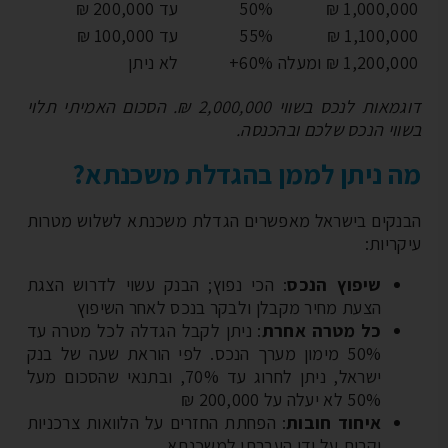
1,000,000
50%
עד 200,000 ₪
1,100,000
55%
עד 100,000 ₪
1,200, ₪ ומעלה
60%+
לא ניתן
דוגמאות לנכס בשווי 2,000,000 ₪. הסכום האמיתי תלוי
ווי הנכס שלכם ובהכנסה.
 ניתן לממן בהגדלת משכנתא?
נקים בישראל מאפשרים הגדלת משכנתא לשלוש מטרות
ריות:
שיפוץ הנכס
: הכי נפוץ; הבנק עשוי לדרוש הצגת
הצעת מחיר מקבלן ולבקר בנכס לאחר השיפוץ
כל מטרה אחרת
: ניתן לקבל הגדלה לכל מטרה עד
50% מימון מערך הנכס. לפי הוראת שעה של בנק
ישראל, ניתן לחרוג עד 70%, ובתנאי שהסכום מעל
50% לא יעלה על 200,000 ₪
איחוד חובות
: הפחתת החזרים על הלוואות צרכניות
יקרות על ידי העברתן למשכנתא