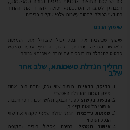
אם יש לכם הלוואות צרכניות בריבית גבוהה (6%-18%),
ברתן למסגרת המשכנתא יכולה להוריד את ההחזר
ודשי הכולל ולחסוך עשרות אלפי שקלים בריבית.
פוץ הנכס
פוץ שמשביח את הנכס יכול להגדיל את השמאות
אפשר הגדלה עתידית נוספת. השיפוץ עצמו משמש
סיס להגדלה גם בנכסים עם יתרת משכנתא גבוהה.
ליך הגדלת משכנתא, שלב אחר
לב
בדיקת כדאיות
: חישוב שווי נכס, יתרת חוב, אחוז
מימון וסכום ההגדלה האפשרי
הגשת בקשה
: טפסי הבנק, תלושי שכר, דפי חשבון,
אישורי הלוואות קיימות
שמאות עדכנית
: הבנק שולח שמאי לקבוע את שווי
הנכס הנוכחי
אישור תמהיל
: בחירת מסלול ריבית ותקופת