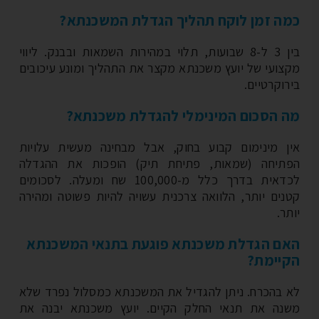
ה זמן לוקח תהליך הגדלת המשכנתא?
בין 3 ל-8 שבועות, תלוי במהירות השמאות ובבנק. ליווי
צועי של יועץ משכנתא מקצר את התהליך ומונע עיכובים
רוקרטיים.
 הסכום המינימלי להגדלת משכנתא?
ן מינימום קבוע בחוק, אבל מבחינה מעשית עלויות
תיחה (שמאות, פתיחת תיק) הופכות את ההגדלה
לכדאית בדרך כלל מ-100,000 שח ומעלה. לסכומים
נים יותר, הלוואה צרכנית עשויה להיות פשוטה ומהירה
ר.
ם הגדלת משכנתא פוגעת בתנאי המשכנתא
יימת?
 בהכרח. ניתן להגדיל את המשכנתא כמסלול נפרד שלא
נה את תנאי החלק הקיים. יועץ משכנתא יבנה את