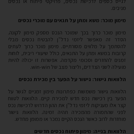
ייס כספים לרכישת נכסים, פרויקטי פיתוח או נכסים
יבים.
מון מוכר: משא ומתן על תנאים עם מוכרי נכסים
מון מוכר כרוך בכך שמוכר הנכס מספק מימון לקונה.
דר זה מאפשר ליזמי נדל"ן להבטיח נכסים מבלי
סתמך על מלווים מסורתיים. מימון מוכר כרוך לעתים
ובות במשא ומתן על התנאים, כולל שיעורי ריבית, לוחות
נים להחזרים וסכומי מקדמה. אפשרות זו יכולה להיות
ילה לשני הצדדים, וליצור מצב של win-win.
וואות גישור: גישור על הפער בין מכירת נכסים
וואות גישור משמשות כפתרונות מימון זמניים לגשר על
ער בין רכישת נכס חדש למכירת קיים. הלוואות לטווח
ר אלו מעניקות ליזמי נדל"ן את ההון הדרוש לרכישת נכס
ני שהתמורה מהמכירה תהיה זמינה. הלוואות גישור
חזרות לרוב כאשר הנכס הקיים נמכר או ממומן מחדש.
וואות בנייה: מימון פיתוח נכסים חדשים