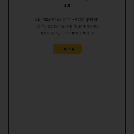
משכ
BDI
משכנתא בלון 
המדריך המלא – דירוג אשראי גבוה BDI
בעצם ? כשאנו ר
איך תמיד הבנקים יאשרו אותכם ? לייצר
אך אין ברשותנ
BDI דירוג אשראי גבוה, למנוע BDI
ק
קרא עוד...