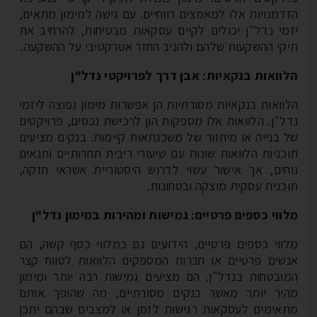
דמנויות אלו למאמצים רווחיים. עם גישה למימון מתאים,
מי נדל"ן יכולים לקיים עסקאות מבטיחות, להרחיב את
קי ההשקעות שלהם ולהניב החזר אטרקטיבי על ההשקעה.
וואות בנקאיות: אבן דרך לפרויקטי נדל"ן
וואות בנקאיות מסורתיות הן אפשרות מימון נפוצה ליזמי
ל"ן. הלוואות אלו מספקות הון לרכישת נכסים, פרויקטים
 בנייה או מיחזור של משכנתאות קיימות. בנקים מציעים
כניות הלוואות שונות עם שיעורי ריבית תחרותיים ותנאים
חים, אך אישור עשוי לדרוש היסטוריית אשראי חזקה,
כנית עסקית מוצקה ובטחונות.
ווי כספים פרטיים: גמישות ומהירות במימון נדל"ן
ווי כספים פרטיים, הידועים גם כמלווי כסף קשה, הם
שים פרטיים או חברות המספקים הלוואות לטווח קצר
ובטחות בנדל"ן. הם מציעים גמישות רבה יותר ומימון
יר יותר מאשר בנקים מסורתיים, מה שהופך אותם
אימים לעסקאות רגישות לזמן או למצבים שבהם יתכן