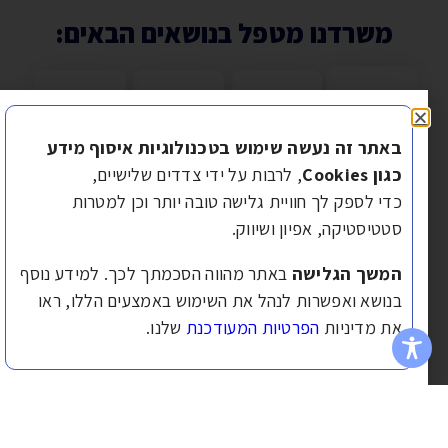
משרדנו מטפל בנושאים הבאים:
באתר זה נעשה שימוש בטכנולוגיות איסוף מידע
כגון Cookies
, לרבות על ידי צדדים שלישיים,
יחוד
מחזור
ייעוץ
משכנתא
כדי לספק לך חוויית גלישה טובה יותר וכן למטרות
לוואות
משכנתא
משכנתאות
לכל
סטטיסטיקה, אפיון ושיווק.
מטרה
יותר מדי
משלם
משלב
המשך הגלישה
באתר מהווה הסכמתך לכך. למידע נוסף
הלוואות?
שנים והקרן
בדיקת
צריכים הון
בנושא ואפשרות לנהל את השימוש באמצעים הללו, ראו
ההחזר
כמעט לא
היתכנות
משמעותי
החודשי
את מדיניות
הפרטיות המעודכנת
שלנו.
קטנה? זה
וקבלת
בתנאים
חונק
הזמן לבחון
אישור
נוחים?
והמינוס לא
מחזור
עקרוני
משכנתא
נסגר?
משכנתא.
ממספר
לכל מטרה
נחנו נאחד
נבדוק את
בנקים, ועד
מאפשרת
עבורך את
התנאים
חתימה
לפרוס