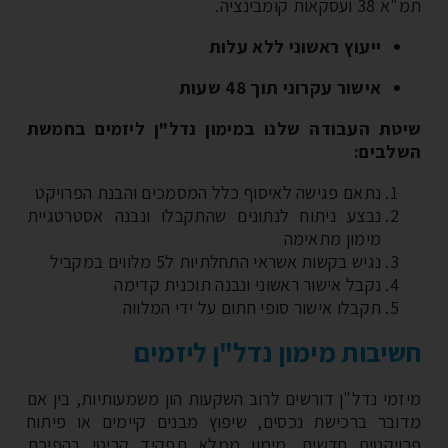
עסקאות קומבינציה.
ייעוץ ראשוני ללא עלות
אישור עקרוני תוך 48 שעות
טת העבודה שלנו במימון נדל"ן ליזמים בחמשת
לבים:
נתאם פגישה לאיסוף כלל המסמכים והבנת הפרויקט
נבצע ניתוח לנתונים שהתקבלו ונבנה אסטרטגיית
מימון מתאימה
נגיש בקשות אשראי התחלתיות ל5 מלווים במקביל
נקבל אישור ראשוני ונבנה תוכנית קדימה
תקבלו אישור סופי חתום על ידי המלווה
יבות מימון נדל"ן ליזמים
זמי נדל"ן דורשים לרוב השקעות הון משמעותיות, בין אם
ובר ברכישת נכסים, שיפוץ מבנים קיימים או פיתוח
ויקטים חדשים. מימון ממלא תפקיד קריטי בהפיכת