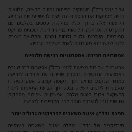
ור יזמי נדל"ן העוסקים בפיתוח נכסים חדשים, הלוואות
ייה מספקות את הכספים הדרושים לכיסוי עלויות הבנייה.
וואות אלה בדרך כלל מחלקות כספים בשלבים עם
קדמות הפרויקט. הלוואות בנייה דורשות תוכניות פרויקט
ורטות, הערכות עלויות ולוחות זמנים, וההלוואה מומרת
וב למשכנתא מסורתית לאחר השלמת הבנייה.
שרויות חכירה: אסטרטגיות רכישה חלופיות
שרויות שכירות מציעות ליזמי נדל"ן אפשרות לרכוש נכס
מצעות התקשרות בהסכם שכירות עם אופציה לרכישה
חיר שנקבע מראש תוך תקופה קצובה. אסטרטגיה זו
פשרת ליזמים לשלוט בנכס תוך קביעת התאמתו ליעדי
שקעה ארוכי הטווח שלהם. אפשרויות שכירות מספקות
ישות וזמן להערכת הנכס לפני התחייבות לרכישה.
צת נדל"ן: איגום משאבים לפרויקטים גדולים יותר
נדיקציה של נדל"ן כוללת איגום משאבים פיננסיים