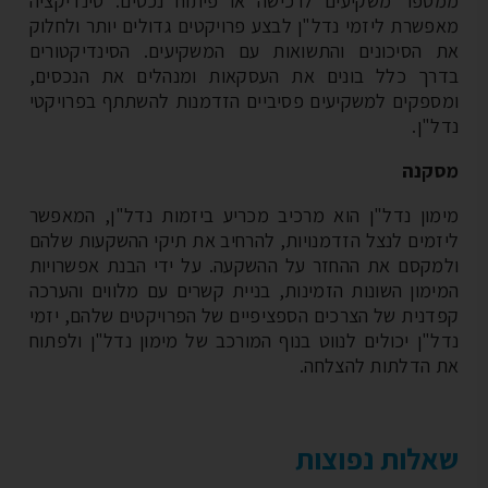
ספר משקיעים לרכישה או פיתוח נכסים. סינדיקציה
פשרת ליזמי נדל"ן לבצע פרויקטים גדולים יותר ולחלוק
 הסיכונים והתשואות עם המשקיעים. הסינדיקטורים
רך כלל בונים את העסקאות ומנהלים את הנכסים,
ספקים למשקיעים פסיביים הזדמנות להשתתף בפרויקטי
ל"ן.
קנה
מון נדל"ן הוא מרכיב מכריע ביזמות נדל"ן, המאפשר
זמים לנצל הזדמנויות, להרחיב את תיקי ההשקעות שלהם
מקסם את ההחזר על ההשקעה. על ידי הבנת אפשרויות
ימון השונות הזמינות, בניית קשרים עם מלווים והערכה
דנית של הצרכים הספציפיים של הפרויקטים שלהם, יזמי
ל"ן יכולים לנווט בנוף המורכב של מימון נדל"ן ולפתוח
 הדלתות להצלחה.
לות נפוצות