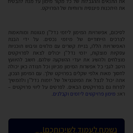
 התנאים וההגבלות של כל מקור מימון על מנת להבטיח
 היתכנות פיננסית ורווחיות של הפרויקט.
יכום, אפשרויות המימון ליזמי נדל"ן מגוונות ומותאמות
רכים הייחודיים של מיזמי נכסים. על ידי הבנת
פשרויות הללו, בניית קשרים עם מלווים וגיבוש תוכניות
קיות מוצקות, יזמי נדל"ן יכולים לצאת לפרויקטים
צלחים ולהשיג את יעדי ההשקעה שלהם. חשוב להיוועץ
טב לגבי כל אפשרות המימון מכיוון וכל תנודה כאן יכולה
סוך מאות אלפי שקלים בפרויקט שלך. עם המימון הנכון,
ה יכול לנצל את הפוטנציאל של יזמות נדל"ן ולהמשיך
רוח גם בפרויקטים הבאים. לפרטים על ליווי פרויקטים –
ו:
מימון פרויקטים ליזמים וקבלנים
.
נשמח לעמוד לשירותכם!