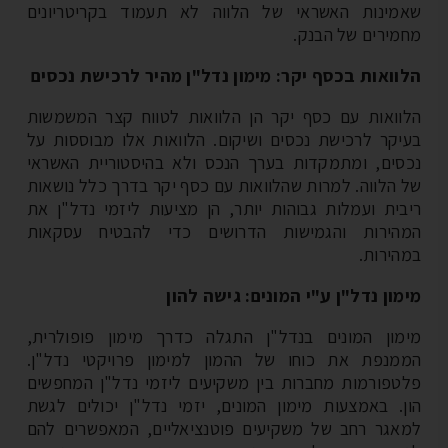
מינות האשראי של הלווה לא תעמוד בקריטריונים
מירים של הבנק.
וואות בכסף יקר: מימון נדל"ן מהיר לרכישת נכסים
וואות עם כסף יקר הן הלוואות לטווח קצר המשמשות
יקר לרכישת נכסים ושיקום. הלוואות אלו מבוססות על
סים, ומתמקדות בערך הנכס ולא בהיסטוריית האשראי
 הלווה. למרות שהלוואות עם כסף יקר בדרך כלל נושאות
בית ועמלות גבוהות יותר, הן מציעות ליזמי נדל"ן את
הירות והגמישות הדרושים כדי להבטיח עסקאות
הירות.
מון נדל"ן ע"י המונים: גישה להון
מון המונים בנדל"ן התגלה כדרך מימון פופולרית,
מנפת את כוחו של ההמון למימון פרויקטי נדל"ן.
טפורמות מחברות בין משקיעים ליזמי נדל"ן המחפשים
ן. באמצעות מימון המונים, יזמי נדל"ן יכולים לגשת
אגר רחב של משקיעים פוטנציאליים, המאפשרים להם