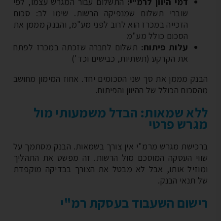
דמי היוון לרמ"י:
התשלום עבור המגרש עצמו, לפי
שוברי תשלום שמנפיקה הרשות. שימו לב: סכום
הזכייה במכרז הוא לרוב לפני מע"מ, והבנק מממן את
הסכום כולל מע"מ
עלות פיתוח:
תשלום לחברה שזכתה במכרז לפתח
את הקרקע (תשתיות, כבישים וכד')
נק מממן את סך שני הסכומים יחד. אחוז המימון מחושב
סכום הכולל של ההיוון והפיתוח.
א שמאות: הבדל משמעותי מול
רש פרטי
כישת מגרש מרמ"י אין צורך בשמאות. הבנק מסתמך על
וי העסקה המוסכם מול הרשות. זה מפשט את התהליך
וזיל אותו, אבל לא מבטל את הצורך בבדיקה מוקפדת
 תנאי הבנק.
שום השעבוד בעסקת רמ"י