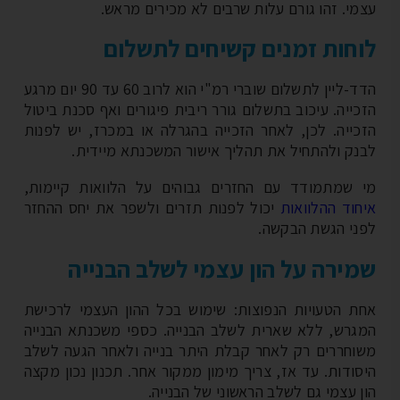
מי. זהו גורם עלות שרבים לא מכירים מראש.
חות זמנים קשיחים לתשלום
הדד-ליין לתשלום שוברי רמ"י הוא לרוב 60 עד 90 יום מרגע
כייה. עיכוב בתשלום גורר ריבית פיגורים ואף סכנת ביטול
כייה. לכן, לאחר הזכייה בהגרלה או במכרז, יש לפנות
נק ולהתחיל את תהליך אישור המשכנתא מיידית.
 שמתמודד עם החזרים גבוהים על הלוואות קיימות,
חוד ההלוואות
יכול לפנות תזרים ולשפר את יחס ההחזר
ני הגשת הבקשה.
ירה על הון עצמי לשלב הבנייה
ת הטעויות הנפוצות: שימוש בכל ההון העצמי לרכישת
גרש, ללא שארית לשלב הבנייה. כספי משכנתא הבנייה
וחררים רק לאחר קבלת היתר בנייה ולאחר הגעה לשלב
סודות. עד אז, צריך מימון ממקור אחר. תכנון נכון מקצה
ן עצמי גם לשלב הראשוני של הבנייה.