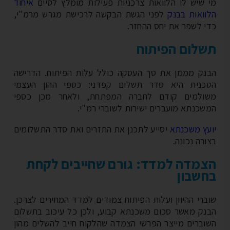
 שיש לו הלוואות צרכניות פעילות מומלץ לסיים
איחוד
וואות בבנק
לפני הגשת הבקשה לרכישת מגרש מרמ"י,
י לשפר את יחס ההחזר.
לום הפיתוח
נק מממן את סך העסקה כולל עלות הפיתוח. הדרישה
כנית היא סדר תשלום קפדני: כספי ההון העצמי
ולמים קודם לחברה המפתחת, ולאחר מכן כספי
שכנתא מועברים ישירות לשוברי רמ"י.
עץ משכנתא
יסייע לתכנן את התזרים ואת סדר התשלומים
רה נכונה.
מדה למדד: גורם שחייבים לקחת
שבון
ברי ההיוון ועלות הפיתוח צמודים למדד המחירים לצרכן.
נק מאשר סכום משכנתא קבוע, ולכן כל עיכוב בתשלום
וברים מייצר הפרשי הצמדה שהלקוח חייב להשלים מהון