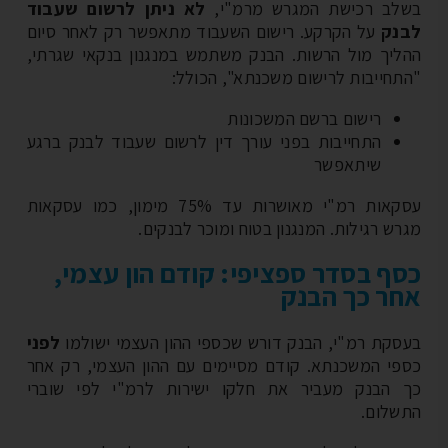
לב רכישת המגרש מרמ"י,
לא ניתן לרשום שעבוד
נק
על הקרקע. רישום השעבוד מתאפשר רק לאחר סיום
ליך מול הרשות. הבנק משתמש במנגנון בנקאי שגרתי,
תחייבות לרישום משכנתא", הכולל:
רישום ברשם המשכונות
התחייבות בפני עורך דין לרשום שעבוד לבנק ברגע
שיתאפשר
עסקאות רמ"י מאושרות עד 75% מימון, כמו עסקאות
רש רגילות. המנגנון בטוח ומוכר לבנקים.
ף בסדר ספציפי: קודם הון עצמי,
ר כך הבנק
סקת רמ"י, הבנק דורש שכספי ההון העצמי ישולמו
לפני
פי המשכנתא. קודם מסיימים עם ההון העצמי, רק אחר
 הבנק מעביר את חלקו ישירות לרמ"י לפי שוברי
שלום.