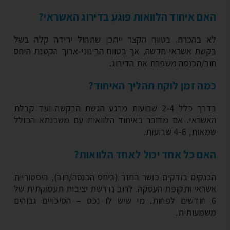
ם איחוד הלוואות פוגע בדירוג האשראי?
 בהכרח. בטווח הקצר ייתכן שתחול ירידה קלה בשל
שת אשראי חדשה, אך בטווח הבינוני-ארוך הקטנת היחס
ב/הכנסה משפרת את הדירוג.
ה זמן לוקח תהליך האיחוד?
בדרך כלל 2-4 שבועות מרגע הגשת הבקשה ועד קבלת
שראי. אם מדובר באיחוד הלוואות עם משכנתא הכולל
, 4-6 שבועות.
ם כל אחד יכול לאחד הלוואות?
נקים בודקים כושר החזר (ביחס הכנסה/חוב), היסטוריית
ראי ותקופת העסקה. לרוב נדרשת יציבות תעסוקתית של
 חודשים לפחות. מי שיש לו נכס – הסיכויים גבוהים
מעותית.