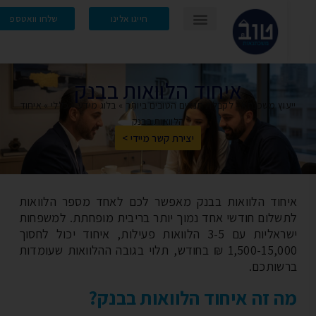
חייגו אלינו
שלחו וואטספ
איחוד הלוואות בבנק
וץ משכנתא - לקבלת תנאים הטובים ביותר
»
בלוג מידע
»
כללי
»
איחוד
הלוואות בבנק
יצירת קשר מיידי >
חוד הלוואות בבנק מאפשר לכם לאחד מספר הלוואות
שלום חודשי אחד נמוך יותר בריבית מופחתת. למשפחות
ישראליות עם 3-5 הלוואות פעילות, איחוד יכול לחסוך
1,500-15,000 ₪ בחודש, תלוי בגובה ההלוואות שעומדות
שותכם.
 זה איחוד הלוואות בבנק?