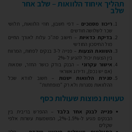
ליך איחוד הלוואות – שלב אחר
לב
ריכוז מסמכים
– דפי חשבון, חוזי הלוואות, תלושי
שכר לשלושה חודשים
בדיקת כדאיות
– חישוב סה"כ עלות לאורך החיים
מול החיסכון החודשי
השוואת הצעות
– פנייה ל-3 בנקים לפחות, המרווח
בין הצעות יכול להגיע ל-2%
אישור עקרוני
– הבנק בודק כושר החזר, שמאות
(אם יש נכס), ודירוג אשראי
סגירת הלוואות ישנות
– חשוב לוודא שכל
ההלוואות נסגרות ולא רק "מופחתות"
ויות נפוצות שעולות כסף
פנייה לבנק אחד בלבד
– ההפרש בריבית בין
הבנקים מגיע ל-1.5%-2%, המשמעות עשרות אלפי
שקלים
התעלמות מעמלות פירעון מוקדם
– חלק