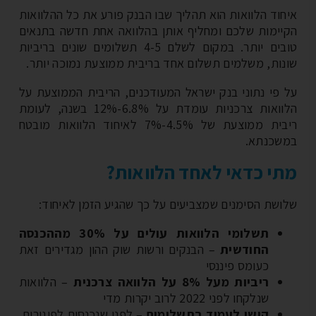
חוד הלוואות הוא תהליך שבו הבנק פורע את כל ההלוואות
יימות שלכם ומחליף אותן בהלוואה אחת חדשה בתנאים
טובים יותר. במקום לשלם 4-5 תשלומים שונים בריביות
נות, משלמים תשלום אחד בריבית ממוצעת נמוכה יותר.
 פי נתוני בנק ישראל המעודכנים, הריבית הממוצעת על
הלוואות צרכניות עומדת על 6.8%-12% בשנה, לעומת
ריבית ממוצעת של 4.5%-7% לאיחוד הלוואות מובטח
שכנתא.
י כדאי לאחד הלוואות?
ושת הסימנים שמצביעים על כך שהגיע הזמן לאיחוד:
תשלומי הלוואות עולים על 30% מההכנסה
החודשית
– הבנקים ורשות שוק ההון מגדירים זאת
כעומס פיננסי
ריביות מעל 8% על הלוואה צרכנית
– הלוואות
שנלקחו לפני 2022 לרוב יקרות מדי
קושי לעמוד בתשלומים
– לפני שנכנסים לפיגורים,