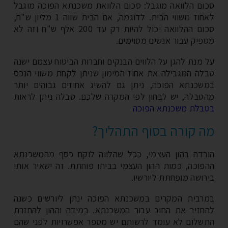
ום הלוואה מוגבל: סכום הלוואת משכנתא הפוכה מוגבל
חוז משווי הבית.
לדוגמה, אם הבית שווה 1 מליון ש"ח,
סכום ההלוואה יכול להיות רק עד 200 אלף ש"ח וזה לא
פיק עבור אנשים מסוימים.
 מנת להגן על הלווים הבנקים וחברות הביטוח עצמם ישנה
לה המגבילה את אחוז המימון שניתן לקחת משווי הנכס
שכנתא הפוכה
, ניתן גם להשיג אחוזים גבוהים יותר
טבלה, יש לבחון לפי המקרה שלכם. טבלה ניתן לראות
בלת משכנתא הפוכה
 קורה ב
סוף התהליך?
רדה בהון העצמי, ככל שהלווה לוקח כסף מהמשכנתא
פוכה, כמות ההון העצמי בביתו פוחתת.
זה ישאיר אותו
רושה מופחתת ליורשיו.
רבית המקרים במשכנתא הפוכה ינתן ליורשים כשנה
חזיר את החוב עבור המשכנתא. במידה וההון להחזרת
שלום לא עומד לרשותם יש מספר אפשרויות לפני שהם