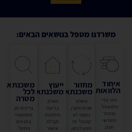
משרדנו מטפל בנושאים הבאים:
יחוד
מחזור
ייעוץ
משכנתא
לוואות
משכנתא
משכנתאות
לכל
מטרה
יותר מדי
משלם
משלב
הלוואות?
שנים והקרן
בדיקת
צריכים הון
ההחזר
כמעט לא
היתכנות
משמעותי
החודשי
קטנה? זה
וקבלת
בתנאים
חונק
הזמן לבחון
אישור
נוחים?