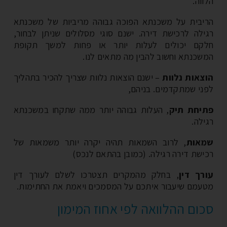
וה.
יבית על משכנתא הפוכה גבוהה מריביות של משכנתא
ילה לרכישת דירה. ישנם סוגי מסלולים שניתן לבחור,
קם יכולים לעלות יותר או פחות למשך תקופת
שכנתא וחשוב להבין מה מתאים לנו.
צאות נלוות
–
ישנם הוצאות נלוות שצריך להכיר בתהליך
ני שמתקדמים. בניהם,
יחת תיק
, העלות גבוהה יותר ממה שתקחו במשכנתא
ילה.
אות
, לרוב השמאות תהיה יקרה יותר משמאות של
ישת דירה רגילה. (כמובן בהתאם לנכס)
רך דין
, בחלק מהמקרים תצטרכו לשלם לעורך דין
עמם שיעבור איתכם על המסמכים ויאמת את החתימות.
ום ההלוואה לפי אחוז המימון