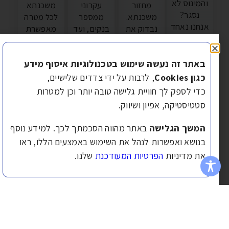
והמינוס לא
מחזור
עקרוני
משכנתא
נסגר?
משכנתא.
ממספר
לכל מטרה
נחנו נאחד
נבדוק את
בנקים, ועד
מאפשרת
עבורך את
התנאים
חתימה
לפרוס
כל
הקיימים,
וקבלת
סכום גבוה
התחייבויות
באתר זה נעשה שימוש בטכנולוגיות איסוף מידע
ננהל מו״מ
הכסף –
בריבית
למסלול
מחודש
אנחנו
נמוכה
כגון Cookies
, לרבות על ידי צדדים שלישיים,
אחד
ונבנה
מלווים
יחסית,
כדי לספק לך חוויית גלישה טובה יותר וכן למטרות
מסודר, עם
תמהיל
אותך בכל
לתקופה
סטטיסטיקה, אפיון ושיווק.
החזר נוח
עדכני
התהליך,
ארוכה יותר
ברור – כדי
שמתאים
מטפלים
– ולייצר
המשך הגלישה
באתר מהווה הסכמתך לכך. למידע נוסף
שתחזור
לשוק של
בבירוקרטיה
החזר חודשי
בנושא ואפשרות לנהל את השימוש באמצעים הללו, ראו
לשלוט
היום –
ומייצגים
מאוזן ונוח
את מדיניות
הפרטיות המעודכנת
שלנו.
בכסף שלך
ובעיקר לך.
את
יותר.
במקום
האינטרסים
לפרטים...
לפרטים...
שהוא
שלך
ישלוט בך.
להשגת
תנאים
לפרטים...
מיטביים.