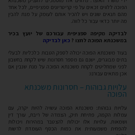
י משרד האוצר. מלווים אלו מוסמכים להעניק משכנתא
וכה ללווים זכאים על פי קריטריונים ספציפיים, לכל אחד
ם תנאים שונים ויש להכיר אותם לעומק על מנת להבין
 יותר כדאי עבור כל לווה.
דיקה מקיפה ספציפית עבורכם של יועץ בכיר
שכנתא הפוכה לחצו ?
כאן לבדיקה
וד משכנתא הפוכה יכולה לספק הטבות כלכליות לבעלי
ים מבוגרים, ישנם גם מספר חסרונות שיש לקחת בחשבון
ני שמחליטים לקחת משכנתא הפוכה
על מנת שנבין אם
ן מתאים עבורנו:
ויות גבוהות – חסרונות משכנתא
וכה
ויות גבוהות: משכנתא הפוכה עשויה להיות יקרה, עם
לות הקמה, פתיחת תיק, הצמדה של ריבת, עורך דין
מאות.
עלויות אלו יכולות להצטבר במהירות ויכולות
פחית משמעותית את כמות הכסף העומדת לרשות